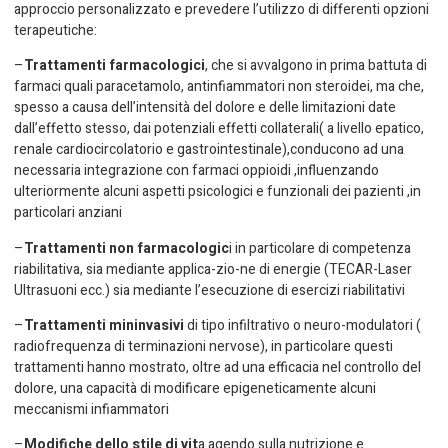
approccio personalizzato e prevedere l’utilizzo di differenti opzioni
terapeutiche:
–
Trattamenti farmacologici
, che si avvalgono in prima battuta di
farmaci quali paracetamolo, antinfiammatori non steroidei, ma che,
spesso a causa dell’intensità del dolore e delle limitazioni date
dall’effetto stesso, dai potenziali effetti collaterali( a livello epatico,
renale cardiocircolatorio e gastrointestinale),conducono ad una
necessaria integrazione con farmaci oppioidi ,influenzando
ulteriormente alcuni aspetti psicologici e funzionali dei pazienti ,in
particolari anziani
–
Trattamenti non farmacologic
i in particolare di competenza
riabilitativa, sia mediante applica-zio-ne di energie (TECAR-Laser
Ultrasuoni ecc.) sia mediante l’esecuzione di esercizi riabilitativi
–
Trattamenti mininvasivi
di tipo infiltrativo o neuro-modulatori (
radiofrequenza di terminazioni nervose), in particolare questi
trattamenti hanno mostrato, oltre ad una efficacia nel controllo del
dolore, una capacità di modificare epigeneticamente alcuni
meccanismi infiammatori
–
Modifiche dello stile di vit
a agendo sulla nutrizione e