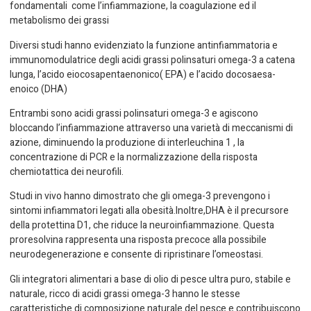
fondamentali come l’infiammazione, la coagulazione ed il
metabolismo dei grassi
Diversi studi hanno evidenziato la funzione antinfiammatoria e
immunomodulatrice degli acidi grassi polinsaturi omega-3 a catena
lunga, l’acido eiocosapentaenonico( EPA) e l’acido docosaesa-
enoico (DHA)
Entrambi sono acidi grassi polinsaturi omega-3 e agiscono
bloccando l’infiammazione attraverso una varietà di meccanismi di
azione, diminuendo la produzione di interleuchina 1 , la
concentrazione di PCR e la normalizzazione della risposta
chemiotattica dei neurofili.
Studi in vivo hanno dimostrato che gli omega-3 prevengono i
sintomi infiammatori legati alla obesità.Inoltre,DHA è il precursore
della protettina D1, che riduce la neuroinfiammazione. Questa
proresolvina rappresenta una risposta precoce alla possibile
neurodegenerazione e consente di ripristinare l’omeostasi.
Gli integratori alimentari a base di olio di pesce ultra puro, stabile e
naturale, ricco di acidi grassi omega-3 hanno le stesse
caratteristiche di composizione naturale del pesce e contribuiscono