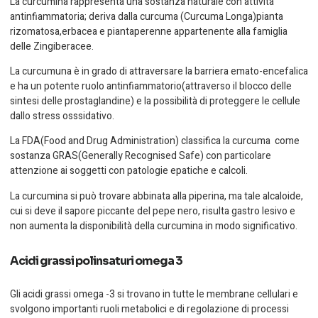
La curcumina rappresenta una sostanza naturale con attività
antinfiammatoria; deriva dalla curcuma (Curcuma Longa)pianta
rizomatosa,erbacea e piantaperenne appartenente alla famiglia
delle Zingiberacee.
La curcumuna è in grado di attraversare la barriera emato-encefalica
e ha un potente ruolo antinfiammatorio(attraverso il blocco delle
sintesi delle prostaglandine) e la possibilità di proteggere le cellule
dallo stress osssidativo.
La FDA(Food and Drug Administration) classifica la curcuma come
sostanza GRAS(Generally Recognised Safe) con particolare
attenzione ai soggetti con patologie epatiche e calcoli.
La curcumina si può trovare abbinata alla piperina, ma tale alcaloide,
cui si deve il sapore piccante del pepe nero, risulta gastro lesivo e
non aumenta la disponibilità della curcumina in modo significativo.
Acidi grassi polinsaturi omega 3
Gli acidi grassi omega -3 si trovano in tutte le membrane cellulari e
svolgono importanti ruoli metabolici e di regolazione di processi