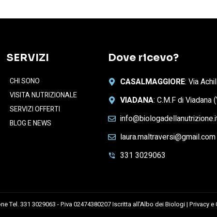
SERVIZI
Dove ricevo?
CHI SONO
CASALMAGGIORE
: Via Ach
VISITA NUTRIZIONALE
VIADANA
: C.M.F di Viadana
SERVIZI OFFERTI
info@biologadellanutrizione.i
BLOG E NEWS
laura.maltraversi@gmail.com
331 3029063
e Tel. 331 3029063 - P.iva 02474380207 Iscritta all'Albo dei Biologi |
Privacy e