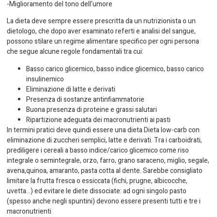
-Miglioramento del tono dell’umore
La dieta deve sempre essere prescritta da un nutrizionista o un
dietologo, che dopo aver esaminato referti e analisi del sangue,
possono stilare un regime alimentare specifico per ogni persona
che segue alcune regole fondamentali tra cui:
Basso carico glicemico, basso indice glicemico, basso carico
insulinemico
Eliminazione di latte e derivati
Presenza di sostanze antinfiammatorie
Buona presenza di proteine e grassi salutari
Ripartizione adeguata dei macronutrienti ai pasti
In termini pratici deve quindi essere una dieta Dieta low-carb con
eliminazione di zuccheri semplici, latte e derivati. Tra i carboidrati,
prediligere i cereali a basso indice/carico glicemico come riso
integrale o semintegrale, orzo, farro, grano saraceno, miglio, segale,
avena,quinoa, amaranto, pasta cotta al dente. Sarebbe consigliato
limitare la frutta fresca o essiccata (fichi, prugne, albicocche,
uvetta…) ed evitare le diete dissociate: ad ogni singolo pasto
(spesso anche negli spuntini) devono essere presenti tutti e tre i
macronutrienti