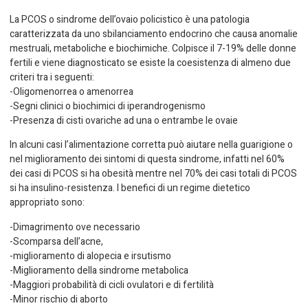
La PCOS o sindrome dell’ovaio policistico è una patologia
caratterizzata da uno sbilanciamento endocrino che causa anomalie
mestruali, metaboliche e biochimiche. Colpisce il 7-19% delle donne
fertili e viene diagnosticato se esiste la coesistenza di almeno due
criteri tra i seguenti:
-Oligomenorrea o amenorrea
-Segni clinici o biochimici di iperandrogenismo
-Presenza di cisti ovariche ad una o entrambe le ovaie
In alcuni casi l’alimentazione corretta può aiutare nella guarigione o
nel miglioramento dei sintomi di questa sindrome, infatti nel 60%
dei casi di PCOS si ha obesità mentre nel 70% dei casi totali di PCOS
si ha insulino-resistenza. I benefici di un regime dietetico
appropriato sono:
-Dimagrimento ove necessario
-Scomparsa dell’acne,
-miglioramento di alopecia e irsutismo
-Miglioramento della sindrome metabolica
-Maggiori probabilità di cicli ovulatori e di fertilità
-Minor rischio di aborto