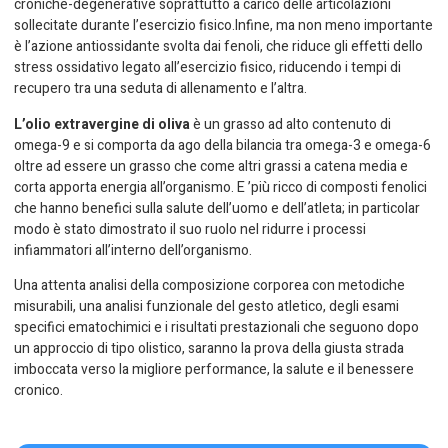
croniche-degenerative soprattutto a carico delle articolazioni
sollecitate durante l’esercizio fisico.Infine, ma non meno importante
è l’azione antiossidante svolta dai fenoli, che riduce gli effetti dello
stress ossidativo legato all’esercizio fisico, riducendo i tempi di
recupero tra una seduta di allenamento e l’altra.
L’olio extravergine di oliva
è un grasso ad alto contenuto di
omega-9 e si comporta da ago della bilancia tra omega-3 e omega-6
oltre ad essere un grasso che come altri grassi a catena media e
corta apporta energia all’organismo. E ’più ricco di composti fenolici
che hanno benefici sulla salute dell’uomo e dell’atleta; in particolar
modo è stato dimostrato il suo ruolo nel ridurre i processi
infiammatori all’interno dell’organismo.
Una attenta analisi della composizione corporea con metodiche
misurabili, una analisi funzionale del gesto atletico, degli esami
specifici ematochimici e i risultati prestazionali che seguono dopo
un approccio di tipo olistico, saranno la prova della giusta strada
imboccata verso la migliore performance, la salute e il benessere
cronico.