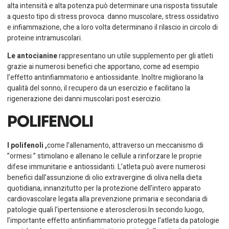
alta intensità e alta potenza può determinare una risposta tissutale
a questo tipo di stress provoca danno muscolare, stress ossidativo
e infiammazione, che a loro volta determinano il rilascio in circolo di
proteine intramuscolari.
Le antocianine
rappresentano un utile supplemento per gli atleti
grazie ai numerosi benefici che apportano, come ad esempio
l’effetto antinfiammatorio e antiossidante. Inoltre migliorano la
qualità del sonno, il recupero da un esercizio e facilitano la
rigenerazione dei danni muscolari post esercizio.
POLIFENOLI
I polifenoli ,
come l’allenamento, attraverso un meccanismo di
”ormesi ” stimolano e allenano le cellule a rinforzare le proprie
difese immunitarie e antiossidanti. L’atleta può avere numerosi
benefici dall’assunzione di olio extravergine di oliva nella dieta
quotidiana, innanzitutto per la protezione dell’intero apparato
cardiovascolare legata alla prevenzione primaria e secondaria di
patologie quali l’ipertensione e aterosclerosi.In secondo luogo,
l’importante effetto antinfiammatorio protegge l’atleta da patologie