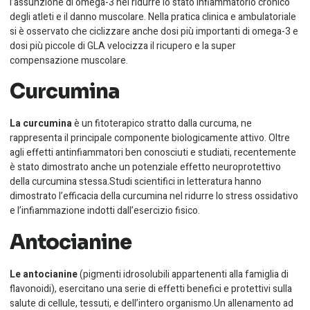
l’assunzione di omega-3 nel ridurre lo stato infiammatorio cronico
degli atleti e il danno muscolare. Nella pratica clinica e ambulatoriale
si è osservato che ciclizzare anche dosi più importanti di omega-3 e
dosi più piccole di GLA velocizza il ricupero e la super
compensazione muscolare.
Curcumina
La curcumina
è un fitoterapico stratto dalla curcuma, ne
rappresenta il principale componente biologicamente attivo. Oltre
agli effetti antinfiammatori ben conosciuti e studiati, recentemente
è stato dimostrato anche un potenziale effetto neuroprotettivo
della curcumina stessa.Studi scientifici in letteratura hanno
dimostrato l’efficacia della curcumina nel ridurre lo stress ossidativo
e l’infiammazione indotti dall’esercizio fisico.
Antocianine
Le antocianine
(pigmenti idrosolubili appartenenti alla famiglia di
flavonoidi), esercitano una serie di effetti benefici e protettivi sulla
salute di cellule, tessuti, e dell’intero organismo.Un allenamento ad