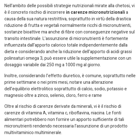
Nell’ambito delle possibili strategie nutrizionali mirate alla chetosi, vi
è il concreto rischio di incorrere
in carenze micronutrizionali
a
causa della sua natura restrittiva, soprattutto in virtù della drastica
riduzione di frutta e vegetali normalmente ricchi di micronutrienti,
sostanze bioattive ma anche di fibre con conseguenze negative sul
transito intestinale. L’assunzione di micronutrienti è fortemente
influenzata dall’apporto calorico totale indipendentemente dalla
dieta e considerando anche la riduzione dell’apporto di acidi grassi
polinsaturi omega 3, può essere utile la supplementazione con un
dosaggio variabile dai 250 mg a 1000 mg al giorno.
Inoltre, considerando l’effetto diuretico, è comune, soprattutto nelle
prime settimane o nei primi mesi, notare una alterazione
dell’equilibrio elettrolitico soprattutto di calcio, sodio, potassio e
magnesio oltre a zinco, selenio, cloro, ferro e rame
Oltre al rischio di carenze derivate da minerali, vi è il rischio di
carenze di vitamina A, vitamina c, riboflavina, niacina. Le fonti
alimentari potrebbero non fornire un apporto sufficiente di tali
micronutrienti rendendo necessaria l’assunzione di un prodotto
multivitaminico multiminerale.