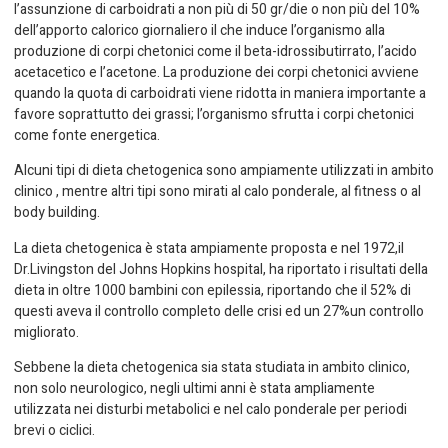
l’assunzione di carboidrati a non più di 50 gr/die o non più del 10%
dell’apporto calorico giornaliero il che induce l’organismo alla
produzione di corpi chetonici come il beta-idrossibutirrato, l’acido
acetacetico e l’acetone. La produzione dei corpi chetonici avviene
quando la quota di carboidrati viene ridotta in maniera importante a
favore soprattutto dei grassi; l’organismo sfrutta i corpi chetonici
come fonte energetica.
Alcuni tipi di dieta chetogenica sono ampiamente utilizzati in ambito
clinico , mentre altri tipi sono mirati al calo ponderale, al fitness o al
body building.
La dieta chetogenica è stata ampiamente proposta e nel 1972,il
Dr.Livingston del Johns Hopkins hospital, ha riportato i risultati della
dieta in oltre 1000 bambini con epilessia, riportando che il 52% di
questi aveva il controllo completo delle crisi ed un 27%un controllo
migliorato.
Sebbene la dieta chetogenica sia stata studiata in ambito clinico,
non solo neurologico, negli ultimi anni è stata ampliamente
utilizzata nei disturbi metabolici e nel calo ponderale per periodi
brevi o ciclici.