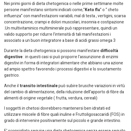
Nei primi giorni di dieta chetogenica o nelle prime settimane molte
persone manifestano sintomi indicati come,”
Keto flu
” o “ cheto
influenza” con manifestazioni variabili; mal di testa , vertigini, scarsa
concentrazione, crampi e dolori muscolari, insonnia e costipazione
.Un multivitaminico multiminerale può rappresentare, quindi un
valido supporto per ridurre l’intensità di tali manifestazioni i
associato a un buon integratore a base di acidi grassi omega 3
Durante la dieta chetogenica si possono manifestare
difficoltà
digestive
: in questi casi si può proporre l’assunzione di enzimi
digestivi in forma di integratori alimentare che abbiano una azione
ad ampio spettro favorendo i processi digestivi e lo svuotamento
gastrico.
Anche il
transito intestinale
può subire brusche variazioni in virtù
del cambio di alimentazione, della riduzione dell’apporto di fibre da
alimenti di origine vegetale ( frutta, verdura, cereali)
I soggetti in chetosi dovrebbero mantenersi ben idratati ed
utilizzare miscele di fibre quali inuline e Fruttoligosaccaridi (FOS) in
grado di intervenire positivamente sul piccolo e grande intestino.
E’ sconsigliato seguire una dieta chetogenica senza essere seguito