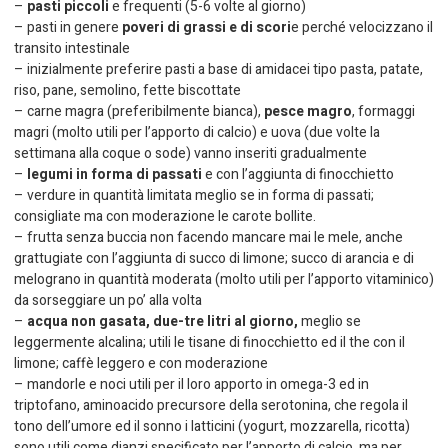
–
pasti piccoli
e frequenti (5-6 volte al giorno)
– pasti in genere
poveri di grassi e di scori
e perché velocizzano il
transito intestinale
– inizialmente preferire pasti a base di amidacei tipo pasta, patate,
riso, pane, semolino, fette biscottate
– carne magra (preferibilmente bianca),
pesce magro
, formaggi
magri (molto utili per l’apporto di calcio) e uova (due volte la
settimana alla coque o sode) vanno inseriti gradualmente
–
legumi in forma di passati
e con l’aggiunta di finocchietto
– verdure in quantità limitata meglio se in forma di passati;
consigliate ma con moderazione le carote bollite.
– frutta senza buccia non facendo mancare mai le mele, anche
grattugiate con l’aggiunta di succo di limone; succo di arancia e di
melograno in quantità moderata (molto utili per l’apporto vitaminico)
da sorseggiare un po’ alla volta
–
acqua non gasata, due-tre litri al giorno,
meglio se
leggermente alcalina; utili le tisane di finocchietto ed il the con il
limone; caffè leggero e con moderazione
– mandorle e noci utili per il loro apporto in omega-3 ed in
triptofano, aminoacido precursore della serotonina, che regola il
tono dell’umore ed il sonno i latticini (yogurt, mozzarella, ricotta)
sono utili come dianzi specificato per l’apporto di calcio, ma per