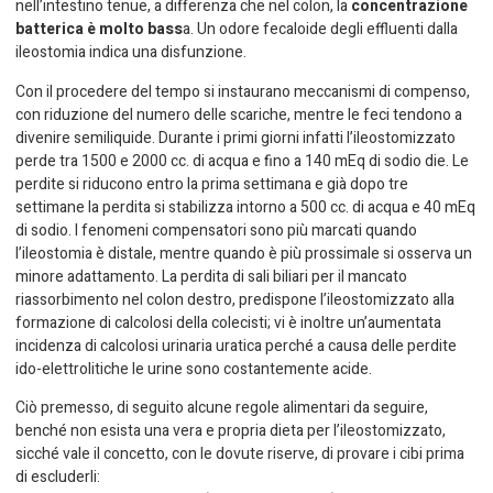
nell’intestino tenue, a differenza che nel colon, la
concentrazione
batterica è molto bass
a. Un odore fecaloide degli effluenti dalla
ileostomia indica una disfunzione.
Con il procedere del tempo si instaurano meccanismi di compenso,
con riduzione del numero delle scariche, mentre le feci tendono a
divenire semiliquide. Durante i primi giorni infatti l’ileostomizzato
perde tra 1500 e 2000 cc. di acqua e fino a 140 mEq di sodio die. Le
perdite si riducono entro la prima settimana e già dopo tre
settimane la perdita si stabilizza intorno a 500 cc. di acqua e 40 mEq
di sodio. I fenomeni compensatori sono più marcati quando
l’ileostomia è distale, mentre quando è più prossimale si osserva un
minore adattamento. La perdita di sali biliari per il mancato
riassorbimento nel colon destro, predispone l’ileostomizzato alla
formazione di calcolosi della colecisti; vi è inoltre un’aumentata
incidenza di calcolosi urinaria uratica perché a causa delle perdite
ido-elettrolitiche le urine sono costantemente acide.
Ciò premesso, di seguito alcune regole alimentari da seguire,
benché non esista una vera e propria dieta per l’ileostomizzato,
sicché vale il concetto, con le dovute riserve, di provare i cibi prima
di escluderli: