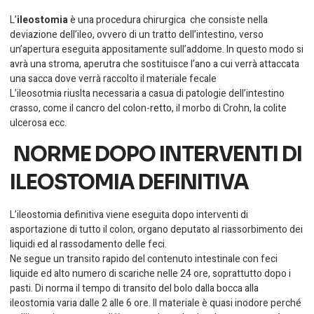
L’
ileostomia
è una procedura chirurgica che consiste nella
deviazione dell’ileo, ovvero di un tratto dell’intestino, verso
un’apertura eseguita appositamente sull’addome. In questo modo si
avrà una stroma, aperutra che sostituisce l’ano a cui verrà attaccata
una sacca dove verrà raccolto il materiale fecale
L’ileosotmia riuslta necessaria a casua di patologie dell’intestino
crasso, come il cancro del colon-
retto
, il morbo di Crohn, la colite
ulcerosa ecc.
NORME DOPO INTERVENTI DI
ILEOSTOMIA DEFINITIVA
L’ileostomia definitiva viene eseguita dopo interventi di
asportazione di tutto il colon, organo deputato al riassorbimento dei
liquidi ed al rassodamento delle feci.
Ne segue un transito rapido del contenuto intestinale con feci
liquide ed alto numero di scariche nelle 24 ore, soprattutto dopo i
pasti. Di norma il tempo di transito del bolo dalla bocca alla
ileostomia varia dalle 2 alle 6 ore. Il materiale è quasi inodore perché