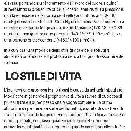
elevata, portando a un incremento del lavoro del cuore e quindi
aumentando la probabilità di ictus, infarto, aneurismi. La pressione
risulta ed essere nella norma se i livelli sono intono ai 100-140
mmHg di sistolica e tra i 60-90mmHg di diastolica. Valori superiori a
questi range danno luogo a una preipertensione (120-139/ 80-89
mmGH), a una ipertensione primaria (140-159/ 90-99 mmGH) o a
una ipertensione secondaria (>160/ >100 mmGH).
In alcuni casi una modifica dello stile di vita e della abitudini
alimentari può risolvere il problema senza bisogno di assumere dei
farmaci.
LO STILE DI VITA
L’ipertensione arteriosa in molti casi è causa da abitudini sbagliate.
Modificare in generale il proprio stile di vita a favore di qualcosa di
più salutare è il primo passo che bisogna compiere. La prima
abitudine da perdere, se siete dei fumatori, è quella di smettere di
fumare. In secondo luogo è necessario fare attività fisica: iniziare in
modo graduale, con passeggiate o giri in bicicletta, per poi
aumentare l’intensità e la frequenza quando sarete più allenati. Per