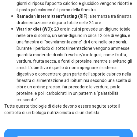
giorni di riposo l’apporto calorico e glucidico vengono ridotti e
il pasto più calorico è il primo della finestra
Ramadan intermittentfasting (RIF):
alternanza tra finestra
di alimentazione e digiuno totale nelle 24 ore .
Warrior diet (WD):
20 ore in cui si prevede un digiuno totale
nelle ore di sonno, un semi-digiuno in circa 12 ore di veglia, e
una finestra di “sovralimentazione” di 4 ore nelle ore serali.
Durante il periodo di sottoalimentazione vengono ammesse
quantità moderate di cibi freschi e/o integrali, come frutta,
verdura, frutta secca, e fonti di proteine, mentre si evitano gli
amidi. L’obiettivo è quello di non impegnare il sistema
digestivo e concentrare gran parte dell’apporto calorico nella
finestra di alimentazione ad libitum ma secondo una scelta di
cibi e un ordine preciso: far precedere le verdure, poi le
proteine, e poi i carboidrati, in un pattern a “palatabilità
crescente”.
Tutte queste tipologie di diete devono essere seguite sotto il
controllo di un biologo nutrizionista o di un dietista