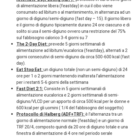
di alimentazione libera (feastday) in cui il cibo viene
consumato ad libitum o al mantenimento, in alternanza ad un
giorno di digiuno/semi-digiuno (fast day – 15). Il giorno libero
e il giorno di digiuno tipicamente durano 24 ore ciascuno e di
solito si usa il semi-digiuno ovvero una restrizione del 75%
sul fabbisogno calorico 3-4 giorni su 7
The 2-Day Diet:
prevede 5 giorni settimanali di
alimentazione ad libitum/eucalorica (feastday), alternati a 2
giorni consecutivi di semi-digiuno da circa 500-600 kcal (fast
day).
Eat Stop Eat:
un digiuno totale (non un semi-digiuno) di 24
ore per 1 o 2 giorni mantenendo inalterata l’alimentazione
per i restanti 5-6 giorni della settimana
Fast Diet 2:1:
Consiste in 5 giorni settimanali di
alimentazione eucalorica e 2 giorni settimanali di semi-
digiuno/VLCD per un apporto di circa 500 kcal per le donne e
600 kcal per gli uomini ( 1/4 del fabbisogno del soggetto)
Protocollo di Halberg (ADF+TRF):
è l’alternanza tra un
giorno di alimentazione normale (feastday) e un giorno di
TRF 20/4, composto quindi da 20 ore di digiuno totale e una
finestra di alimentazione di 4 ore nel periodo serale