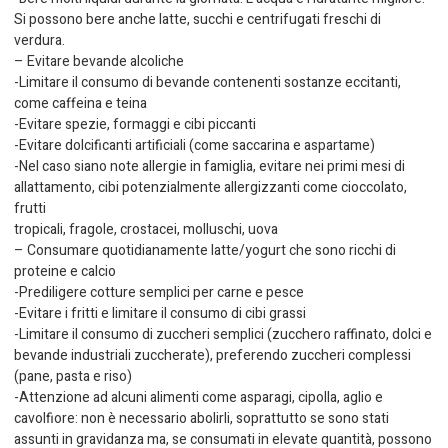
Si possono bere anche latte, succhi e centrifugati freschi di
verdura.
– Evitare bevande alcoliche
-Limitare il consumo di bevande contenenti sostanze eccitanti,
come caffeina e teina
-Evitare spezie, formaggi e cibi piccanti
-Evitare dolcificanti artificiali (come saccarina e aspartame)
-Nel caso siano note allergie in famiglia, evitare nei primi mesi di
allattamento, cibi potenzialmente allergizzanti come cioccolato,
frutti
tropicali, fragole, crostacei, molluschi, uova
– Consumare quotidianamente latte/yogurt che sono ricchi di
proteine e calcio
-Prediligere cotture semplici per carne e pesce
-Evitare i fritti e limitare il consumo di cibi grassi
-Limitare il consumo di zuccheri semplici (zucchero raffinato, dolci e
bevande industriali zuccherate), preferendo zuccheri complessi
(pane, pasta e riso)
-Attenzione ad alcuni alimenti come asparagi, cipolla, aglio e
cavolfiore: non è necessario abolirli, soprattutto se sono stati
assunti in gravidanza ma, se consumati in elevate quantità, possono