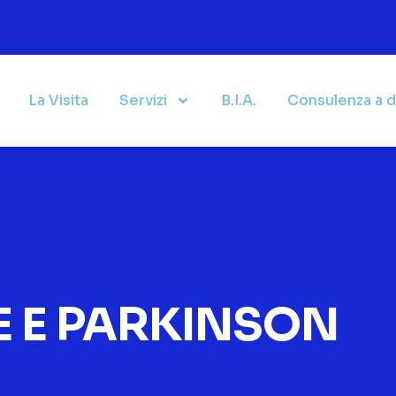
La Visita
Servizi
B.I.A.
Consulenza a d
 E PARKINSON