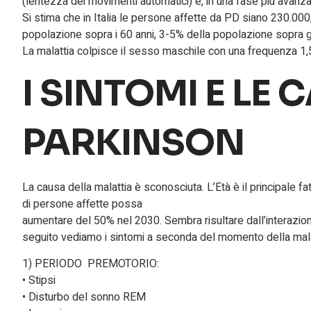
(lentezza dei movimenti automatici) e, in una fase più avanzata,
Si stima che in Italia le persone affette da PD siano 230.000;
popolazione sopra i 60 anni, 3-5% della popolazione sopra gl
La malattia colpisce il sesso maschile con una frequenza 1,5
I SINTOMI E LE 
PARKINSON
La causa della malattia è sconosciuta. L’Età è il principale f
di persone affette possa
aumentare del 50% nel 2030. Sembra risultare dall’interaz
seguito vediamo i sintomi a seconda del momento della mala
1) PERIODO PREMOTORIO:
• Stipsi
• Disturbo del sonno REM