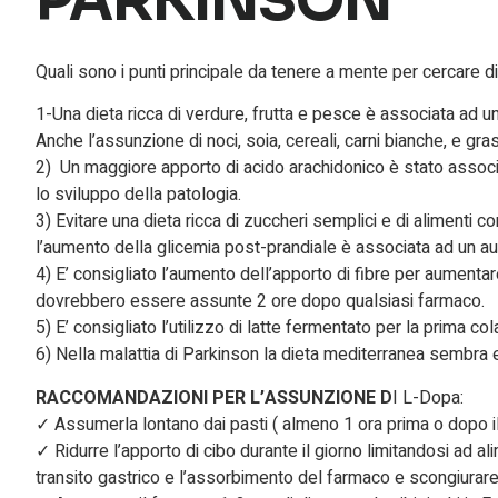
PARKINSON
Quali sono i punti principale da tenere a mente per cercare di 
1-Una dieta ricca di verdure, frutta e pesce è associata ad 
Anche l’assunzione di noci, soia, cereali, carni bianche, e gra
2) Un maggiore apporto di acido arachidonico è stato associ
lo sviluppo della patologia.
3) Evitare una dieta ricca di zuccheri semplici e di alimenti co
l’aumento della glicemia post-prandiale è associata ad un 
4) E’ consigliato l’aumento dell’apporto di fibre per aumenta
dovrebbero essere assunte 2 ore dopo qualsiasi farmaco.
5) E’ consigliato l’utilizzo di latte fermentato per la prima co
6) Nella malattia di Parkinson la dieta mediterranea sembra e
RACCOMANDAZIONI PER L’ASSUNZIONE D
I L-Dopa:
✓ Assumerla lontano dai pasti ( almeno 1 ora prima o dopo i
✓ Ridurre l’apporto di cibo durante il giorno limitandosi ad alim
transito gastrico e l’assorbimento del farmaco e scongiurare 