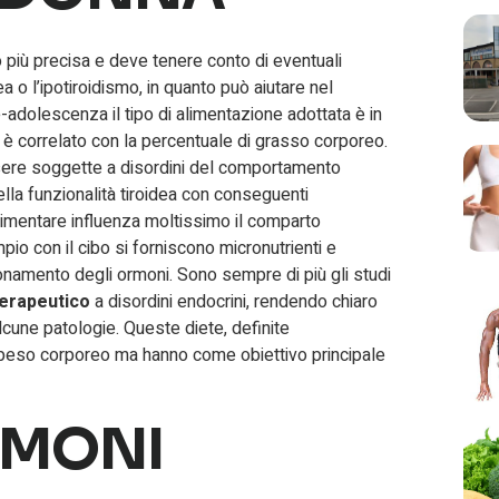
più precisa e deve tenere conto di eventuali
a o l’ipotiroidismo, in quanto può aiutare nel
e-adolescenza il tipo di alimentazione adottata è in
o è correlato con la percentuale di grasso corporeo.
sere soggette a disordini del comportamento
lla funzionalità tiroidea con conseguenti
alimentare influenza moltissimo il comparto
o con il cibo si forniscono micronutrienti e
ionamento degli ormoni. Sono sempre di più gli studi
erapeutico
a disordini endocrini, rendendo chiaro
alcune patologie. Queste diete, definite
 peso corporeo ma hanno come obiettivo principale
RMONI