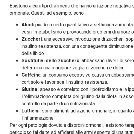
Esistono alcuni tipi di alimenti che hanno un’azione negativ
ormonale. Questi, ad esempio, sono:
Alcol:
più di un certo quantitativo a settimana aumenta
cosi il metabolismo e provocando problemi di umore o 
Zuccheri
: una eccessiva introduzione di zuccheri, sopr
insulino-resistenza, con una conseguente diminuzione
della libido.
Sostitutivi dello zucchero
: abbassano i livelli di s
determina una maggiore voglia di zuccheri e dolci.
Caffeina
: un consumo eccessivo causa un abbassamento
cortisolo e favorisce l’insulino-resistenza.
Glutine:
spesso è correlato con l’ipotiroidismo e la ipof
L’eliminazione completa del glutine dalla dieta, in ass
controllo da parte di un nutrizionista.
Latticini:
sono alimenti ad azione ormonale, in quanto aum
l’infiammazione.
Per ogni patologia dovuta a disordini ormonali, esistono terapi
pericoloso fai da te ed affidarsi alle armi esperte di una nutri