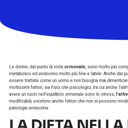
Le donne, dal punto di vista
ormonale,
sono molto più compl
metabolico ed endocrino molto più fine e labile. Anche dal pun
essere trattate come un uomo e non bisogna mai dimenticare c
moltissimi fattori, sia fisici che psicologici, tra cui anche l’al
avere un ruolo nell’equilibrio ormonale sono lo stress,
l’atti
modificabili, esistono anche fattori che non si possono modif
patologie endocrine.
LA DIETA NELL